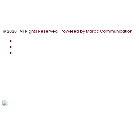
© 2026
| All Rights Reserved | Powered by
Maroc Communication
×
Bonjour!
Clicker sur l'icône avec le M pour discuter avec l'un de nos
conseillés en ligne sur whatsApp
Support
Madame Communication
Posez-nous n'importe quelle question, nous somme là pour ça
!
here!
×