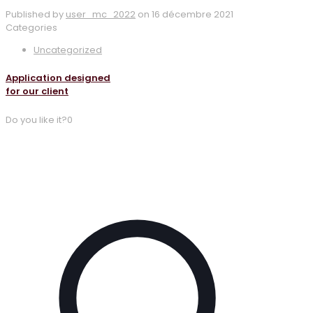
Published by
user_mc_2022
on
16 décembre 2021
Categories
Uncategorized
Application designed
for our client
Do you like it?
0
Voir un exemple
17 décembre 2021