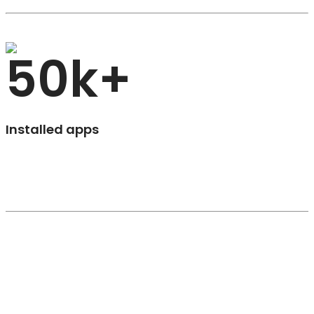
50
k+
Installed apps