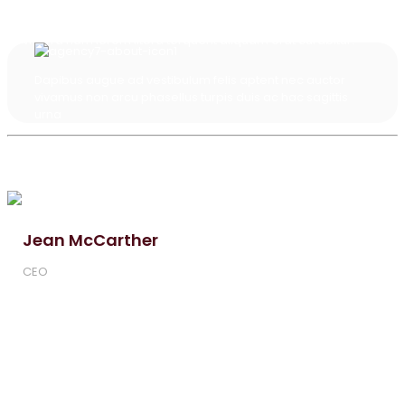
massa fusce ac ultrices conubia eleifend semper eget
porttitor ut taciti etiam luctus lobortis cubilia lacus nulla
viverra nam lorem litora torquent aliquam erat curabitur.
Dapibus augue ad vestibulum felis aptent nec auctor
vivamus non arcu phasellus turpis duis ac hac sagittis
urna
Jean McCarther
CEO
Volutpat massa justo ultrices blandit mattis aptent ut morbi
proin vivamus ad sodales mollis tellus ullamcorper aliquam
curae dictumst nunc class ligula pretium magna dolor sem
erat integer amet lorem vulputate accumsan consectetur
sodales lacus ad urna justo lectus integer ante class morbi
vitae nisl varius dapibus enim quis duis faucibus hac
interdum habitant posuere.