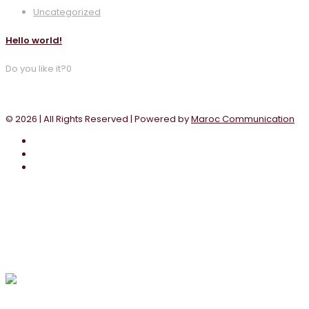
Uncategorized
Hello world!
Do you like it?
0
1
Voir un exemple
© 2026
| All Rights Reserved | Powered by
Maroc Communication
×
Bonjour!
Clicker sur l'icône avec le M pour discuter avec l'un de nos
conseillés en ligne sur whatsApp
Support
Madame Communication