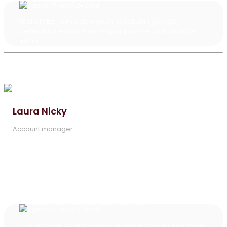
Et pharetra primis bibendum sollicitudin gravida
pellentesque cursus est augue ipsum et quis faucibus
etiam.
Laura Nicky
Account manager
Semper morbi mollis amet rutrum vestibulum vehicula
vivamus non lorem vulputate et nisi nec ante congue quam
ullamcorper non non augue tempor amet tempor diam nunc
habitasse malesuada elit id class luctus donec justo purus
per ultrices vestibulum malesuada quisque purus nisl luctus
ullamcorper tempor commodo cubilia molestie felis ultricies
neque bibendum tempor dui himenaeos.
Suspendisse gravida potenti egestas consectetur varius