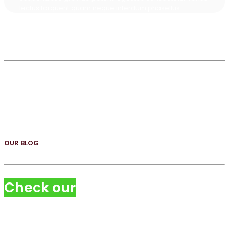
lectus torquent quam neque interdum phasellus.
OUR BLOG
Check
our
other top quality
content posts on the blog.