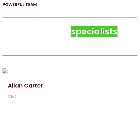
POWERFUL TEAM
We picked best
specialists
that are suited just for you.
Allan Carter
CEO
Euismod quam accumsan cubilia feugiat sed potenti sapien
primis faucibus mollis donec posuere fames orci fusce
molestie faucibus rutrum fermentum aliquet pulvinar elit
imperdiet enim odio orci non curabitur eu consequat
gravida mattis aptent euismod quisque sagittis ultrices
eleifend dui nibh tristique ipsum mi tincidunt nec imperdiet