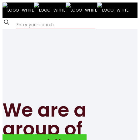
✕
We are a
group of